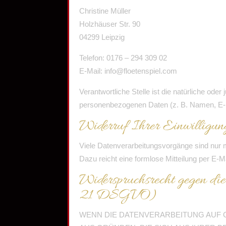
Christine Müller
Holzhäuser Str. 90
04299 Leipzig
Telefon: 0176 – 294 309 02
E-Mail: info@floetenspiel.com
Verantwortliche Stelle ist die natürliche ode
personenbezogenen Daten (z. B. Namen, E-M
Widerruf Ihrer Einwilligun
Viele Datenverarbeitungsvorgänge sind nur mit
Dazu reicht eine formlose Mitteilung per E-M
Widerspruchsrecht gegen di
21 DSGVO)
WENN DIE DATENVERARBEITUNG AUF GR