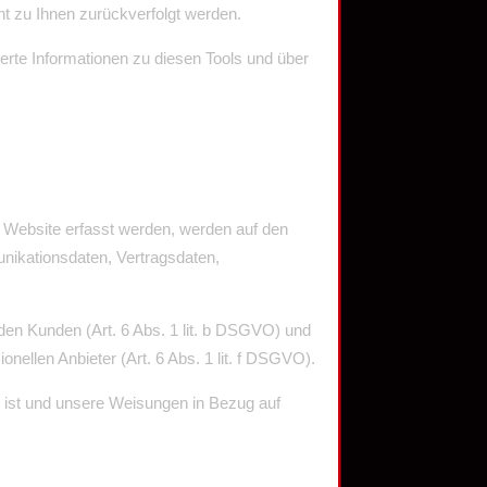
ht zu Ihnen zurückverfolgt werden.
erte Informationen zu diesen Tools und über
r Website erfasst werden, werden auf den
nikationsdaten, Vertragsdaten,
den Kunden (Art. 6 Abs. 1 lit. b DSGVO) und
onellen Anbieter (Art. 6 Abs. 1 lit. f DSGVO).
ch ist und unsere Weisungen in Bezug auf