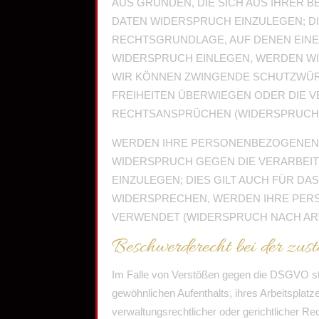
AUS GRÜNDEN, DIE SICH AUS IHRER
DATEN WIDERSPRUCH EINZULEGEN; DIE
RECHTSGRUNDLAGE, AUF DENEN EINE
WIDERSPRUCH EINLEGEN, WERDEN WI
WIR KÖNNEN ZWINGENDE SCHUTZWÜRD
FREIHEITEN ÜBERWIEGEN ODER DIE 
RECHTSANSPRÜCHEN (WIDERSPRUCH NA
WERDEN IHRE PERSONENBEZOGENEN D
WIDERSPRUCH GEGEN DIE VERARBEI
EINZULEGEN; DIES GILT AUCH FÜR DA
WIDERSPRECHEN, WERDEN IHRE PER
VERWENDET (WIDERSPRUCH NACH ART. 
Beschwerderecht bei der zus
Im Falle von Verstößen gegen die DSGVO ste
gewöhnlichen Aufenthalts, ihres Arbeitspla
verwaltungsrechtlicher oder gerichtlicher Re