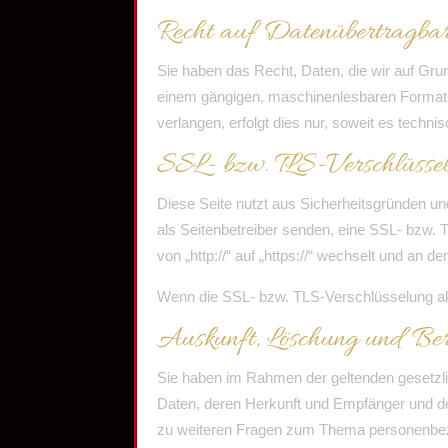
Recht auf Datenübertragbar
Sie haben das Recht, Daten, die wir auf Grund
einem gängigen, maschinenlesbaren Format a
verlangen, erfolgt dies nur, soweit es techni
SSL- bzw. TLS-Verschlüsse
Diese Seite nutzt aus Sicherheitsgründen un
als Seitenbetreiber senden, eine SSL- bzw.
von „http://“ auf „https://“ wechselt und an 
Wenn die SSL- bzw. TLS-Verschlüsselung aktiv
Auskunft, Löschung und Ber
Sie haben im Rahmen der geltenden gesetzli
Daten, deren Herkunft und Empfänger und de
zu weiteren Fragen zum Thema personenbez