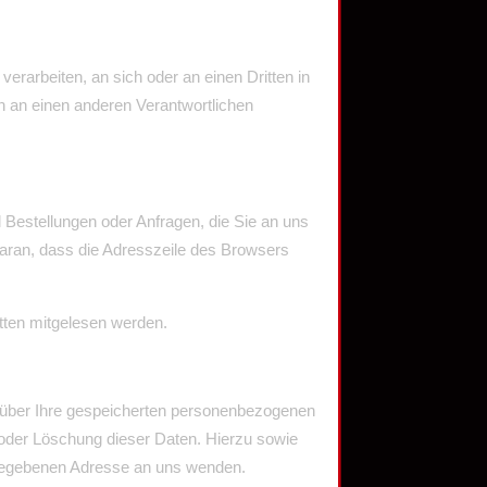
verarbeiten, an sich oder an einen Dritten in
n an einen anderen Verantwortlichen
 Bestellungen oder Anfragen, die Sie an uns
daran, dass die Adresszeile des Browsers
itten mitgelesen werden.
t über Ihre gespeicherten personenbezogenen
 oder Löschung dieser Daten. Hierzu sowie
gegebenen Adresse an uns wenden.