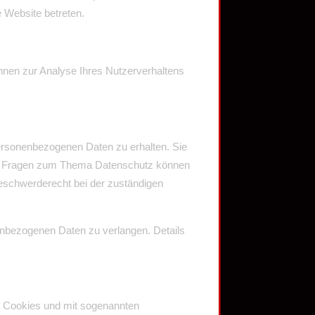
e Website betreten.
önnen zur Analyse Ihres Nutzerverhaltens
personenbezogenen Daten zu erhalten. Sie
ren Fragen zum Thema Datenschutz können
eschwerderecht bei der zuständigen
nbezogenen Daten zu verlangen. Details
it Cookies und mit sogenannten