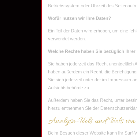
Betriebssystem oder Uhrzeit des Seitenaufru
Wofür nutzen wir Ihre Daten?
Ein Teil der Daten wird erhoben, um eine feh
verwendet werden.
Welche Rechte haben Sie bezüglich Ihrer
Sie haben jederzeit das Recht unentgeltlic
haben außerdem ein Recht, die Berichtigun
Sie sich jederzeit unter der im Impressum 
Aufsichtsbehörde zu.
Außerdem haben Sie das Recht, unter besti
hierzu entnehmen Sie der Datenschutzerklär
Analyse-Tools und Tools von
Beim Besuch dieser Website kann Ihr Surf-V