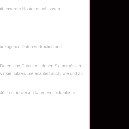
 mit unserem Hoster geschlossen.
nbezogenen Daten vertraulich und
ten sind Daten, mit denen Sie persönlich
ir sie nutzen. Sie erläutert auch, wie und zu
tslücken aufweisen kann. Ein lückenloser