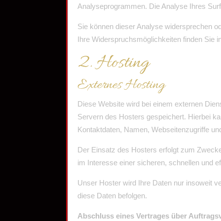
Analyseprogrammen. Die Analyse Ihres Surf-V
Sie können dieser Analyse widersprechen ode
Ihre Widerspruchsmöglichkeiten finden Sie i
2. Hosting
Externes Hosting
Diese Website wird bei einem externen Diens
Servern des Hosters gespeichert. Hierbei k
Kontaktdaten, Namen, Webseitenzugriffe und 
Der Einsatz des Hosters erfolgt zum Zwecke
im Interesse einer sicheren, schnellen und ef
Unser Hoster wird Ihre Daten nur insoweit ve
diese Daten befolgen.
Abschluss eines Vertrages über Auftrags