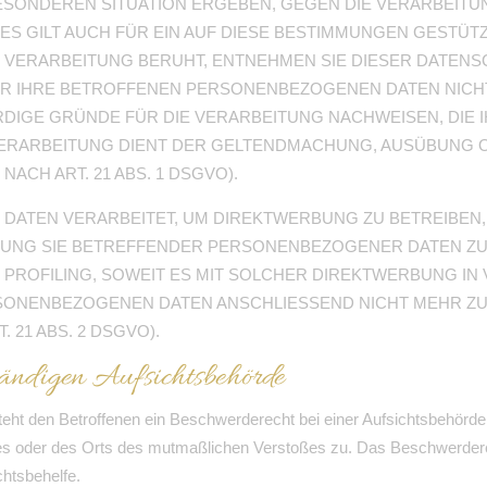
 BESONDEREN SITUATION ERGEBEN, GEGEN DIE VERARBEI
S GILT AUCH FÜR EIN AUF DIESE BESTIMMUNGEN GESTÜTZT
 VERARBEITUNG BERUHT, ENTNEHMEN SIE DIESER DATEN
R IHRE BETROFFENEN PERSONENBEZOGENEN DATEN NICHT 
IGE GRÜNDE FÜR DIE VERARBEITUNG NACHWEISEN, DIE I
VERARBEITUNG DIENT DER GELTENDMACHUNG, AUSÜBUNG 
CH ART. 21 ABS. 1 DSGVO).
ATEN VERARBEITET, UM DIREKTWERBUNG ZU BETREIBEN, S
TUNG SIE BETREFFENDER PERSONENBEZOGENER DATEN Z
S PROFILING, SOWEIT ES MIT SOLCHER DIREKTWERBUNG IN
SONENBEZOGENEN DATEN ANSCHLIESSEND NICHT MEHR Z
21 ABS. 2 DSGVO).
tändigen Aufsichtsbehörde
ht den Betroffenen ein Beschwerderecht bei einer Aufsichtsbehörde,
tzes oder des Orts des mutmaßlichen Verstoßes zu. Das Beschwerder
chtsbehelfe.