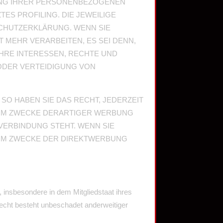
TUNG IHRER PERSONENBEZOGENEN
ES PROFILING. DIE JEWEILIGE
SCHUTZERKLÄRUNG. WENN SIE
MEHR VERARBEITEN, ES SEI DENN,
HRE INTERESSEN, RECHTE UND
ODER VERTEIDIGUNG VON
O HABEN SIE DAS RECHT, JEDERZEIT
UM ZWECKE DERARTIGER WERBUNG
 VERBINDUNG STEHT. WENN SIE
UM ZWECKE DER DIREKTWERBUNG
 insbesondere in dem Mitgliedstaat ihres
echt besteht unbeschadet anderweitiger