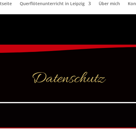
tseite
Querflötenunterricht in Leipzig
Über mich
Kon
Datenschutz