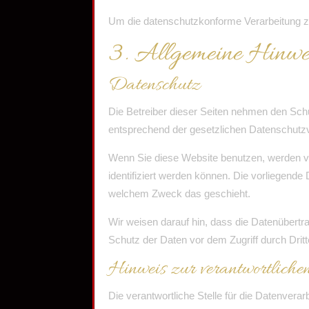
Um die datenschutzkonforme Verarbeitung zu
3. Allgemeine Hinwei
Datenschutz
Die Betreiber dieser Seiten nehmen den Sch
entsprechend der gesetzlichen Datenschutzv
Wenn Sie diese Website benutzen, werden v
identifiziert werden können. Die vorliegende
welchem Zweck das geschieht.
Wir weisen darauf hin, dass die Datenübertr
Schutz der Daten vor dem Zugriff durch Dritte
Hinweis zur verantwortlichen
Die verantwortliche Stelle für die Datenverar