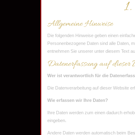
1.
Allgemeine Hinweise
Die folgenden Hinweise geben einen einfach
Personenbezogene Daten sind alle Daten, mi
entnehmen Sie unserer unter diesem Text au
Datenerfassung auf dieser 
Wer ist verantwortlich für die Datenerfas
Die Datenverarbeitung auf dieser Website e
Wie erfassen wir Ihre Daten?
Ihre Daten werden zum einen dadurch erhoben
eingeben.
Andere Daten werden automatisch beim Besuc